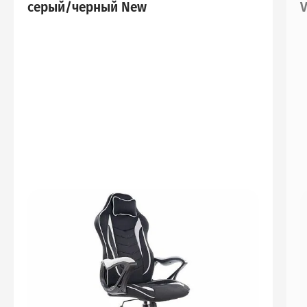
серый/черный New
V