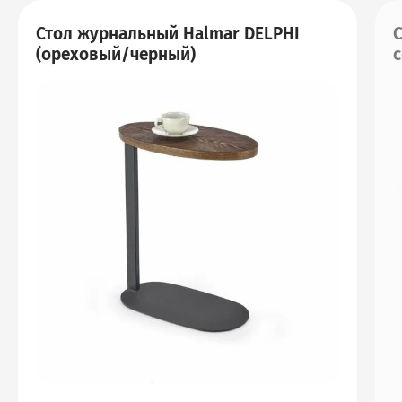
Стол журнальный Halmar DELPHI
С
(ореховый/черный)
с