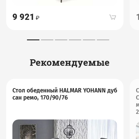
9 921
Рекомендуемые
Стол обеденный HALMAR YOHANN дуб
сан ремо, 170/90/76
C
2