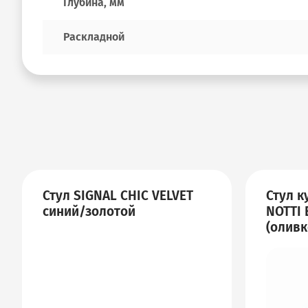
Глубина, мм
Раскладной
Стул SIGNAL CHIC VELVET
Стул к
синий/золотой
NOTTI 
(олив