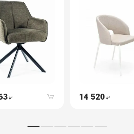
63
14 520