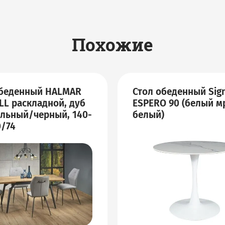
Похожие
обеденный HALMAR
Стол обеденный Sig
L раскладной, дуб
ESPERO 90 (белый м
льный/черный, 140-
белый)
0/74