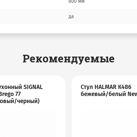
800 мм
да
Рекомендуемые
ухонный SIGNAL
Стул HALMAR K486
Brego 77
бежевый/белый Ne
ковый/черный)