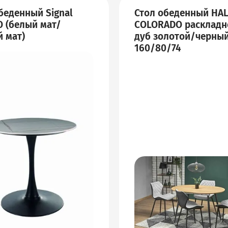
беденный Signal
Стол обеденный HA
 (белый мат/
COLORADO раскладн
 мат)
дуб золотой/черный
160/80/74