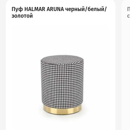
Пуф HALMAR ARUNA черный/белый/
П
золотой
с