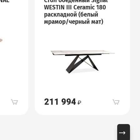
NAL
Стол обеденный Signal
WESTIN III Ceramic 180
раскладной (белый
мрамор/черный мат)
211 994