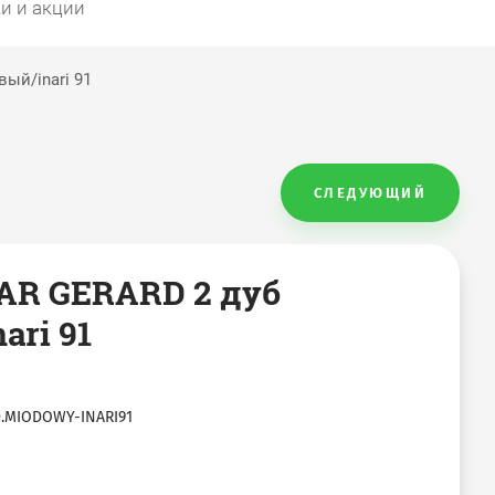
и и акции
ый/inari 91
СЛЕДУЮЩИЙ
AR GERARD 2 дуб
ari 91
.MIODOWY-INARI91