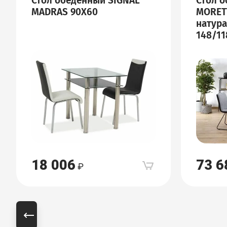
Стол обеденный SIGNAL
Стол 
MADRAS 90X60
MORETT
натура
148/11
18 006
73 6