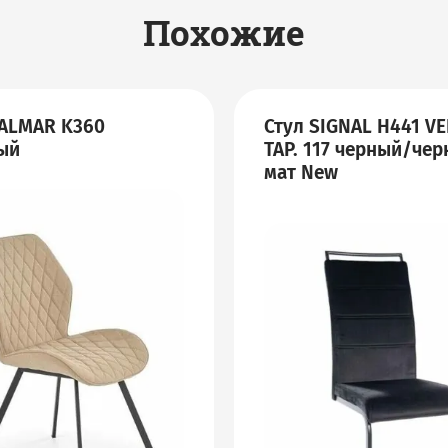
Похожие
HALMAR K360
Стул SIGNAL H441 VE
ый
TAP. 117 черный/че
мат New