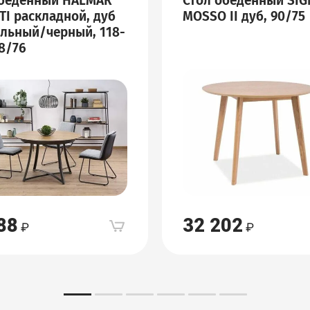
обеденный HALMAR
Стол обеденный SIG
I раскладной, дуб
MOSSO II дуб, 90/75
льный/черный, 118-
8/76
88
32 202