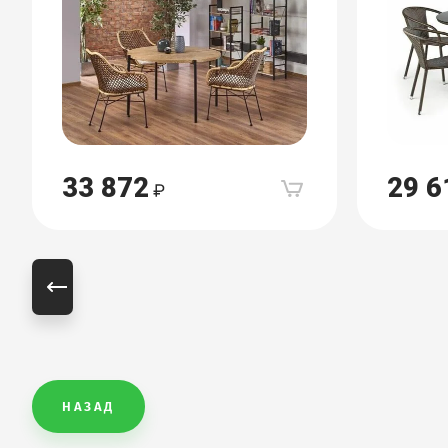
33 872
29 6
НАЗАД