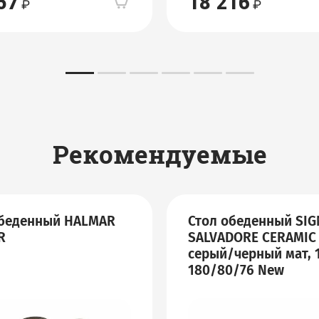
57
18 216
Рекомендуемые
обеденный HALMAR
Стол обеденный SIG
R
SALVADORE CERAMIC 
серый/черный мат, 
180/80/76 New