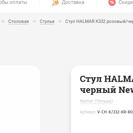
обы оплаты
Доставка
Скидк
Столовая
Стулья
Стул HALMAR K332 розовый/ч
Стул HALMA
черный Ne
Halmar (Польша)
Артикул:
V-CH-K/332-KR-R