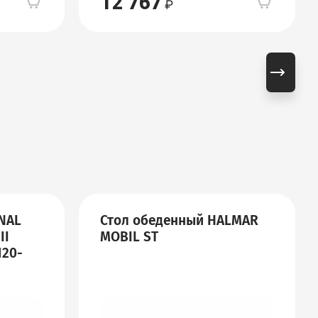
12 767
NAL
Стол обеденный HALMAR
II
MOBIL ST
120-