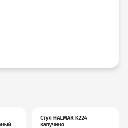
Стул HALMAR K224
рный
капучино