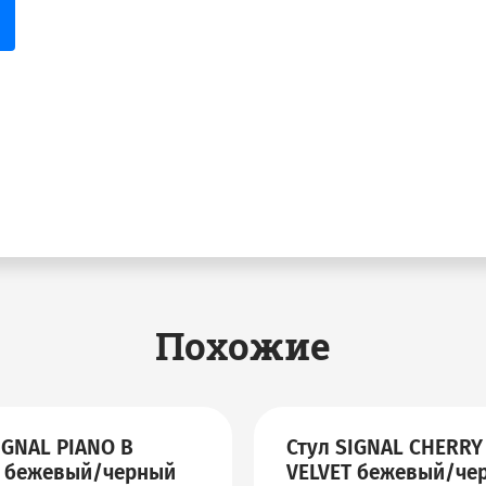
Похожие
IGNAL PIANO B
Стул SIGNAL CHERRY
T бежевый/черный
VELVET бежевый/че