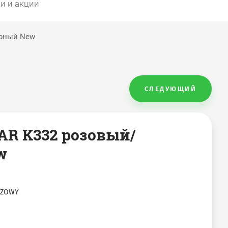
и и акции
ерный New
СЛЕДУЮЩИЙ
R K332 розовый/
w
OZOWY