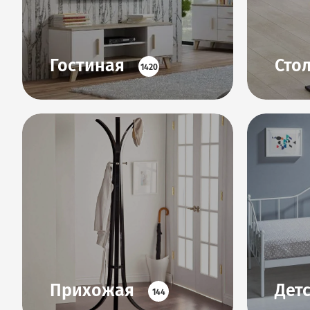
Гостиная
Сто
1420
Прихожая
Дет
144