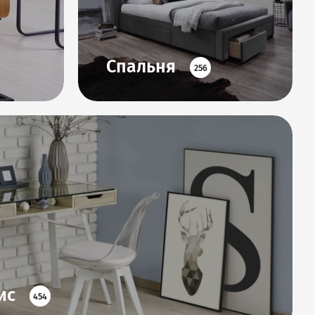
Спальня
256
ис
454