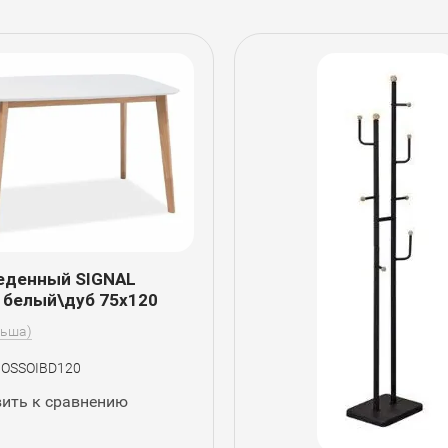
еденный SIGNAL
 белый\дуб 75x120
льша)
OSSOIBD120
ить к сравнению