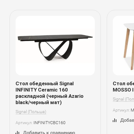
Стол обеденный Signal
Стол об
INFINITY Ceramic 160
MOSSO I
раскладной (черный Azario
Signal (По
black/черный мат)
Артикул:
M
Signal (Польша)
Добав
Артикул:
INFINITYCBC160
Добавить к сравнению