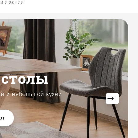
и и акции
пейского
ва
 по всей России
ТЬ