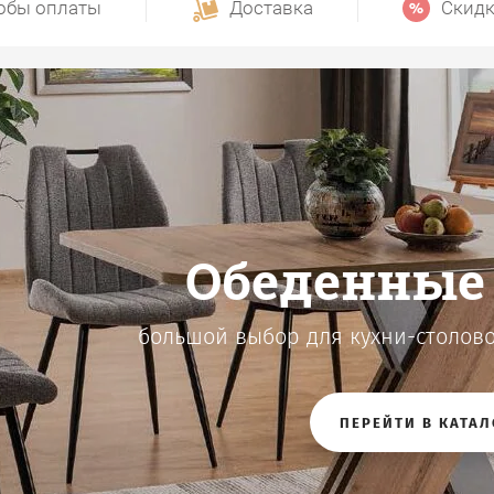
обы оплаты
Доставка
Скидк
Кровати евро
качест
Мебель из Польши. Доставка
ВЫБРАТЬ КРОВА