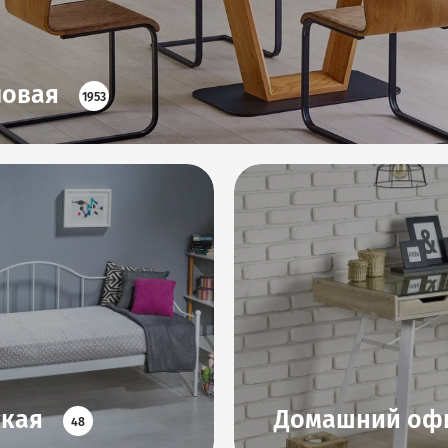
ловая
1953
ская
Домашний оф
48