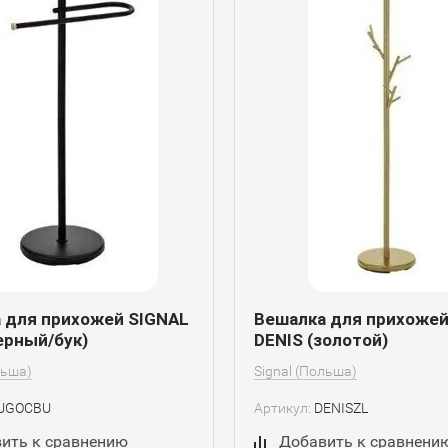
 для прихожей SIGNAL
Вешалка для прихожей
ерный/бук)
DENIS (золотой)
льша)
Signal (Польша)
UGOCBU
Артикул:
DENISZL
ить к сравнению
Добавить к сравнени